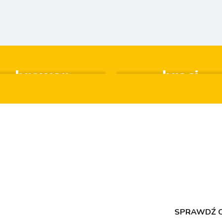
zemieślniczy
Herbaciarni
browar
braci
Twoja linia
z Grupą
SPRAWDŹ 