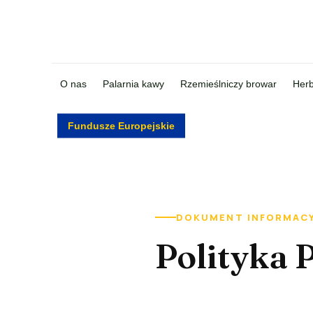
O nas
Palarnia kawy
Rzemieślniczy browar
Herb
Fundusze Europejskie
DOKUMENT INFORMAC
Polityka 