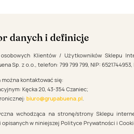
r danych i definicje
 osobowych Klientów / Użytkowników Sklepu Int
ena Sp. z o.o., telefon: 799 799 799, NIP: 6521744953
 można kontaktować się:
yjnym: Kęcka 20, 43-354 Czaniec;
ronicznej:
biuro@grupabuena.pl
.
czna wchodząca na stronę/strony Sklepu intern
i opisanych w niniejszej Polityce Prywatności i Cooki