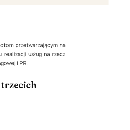
iotom przetwarzającym na
ealizacji usług na rzecz
ngowej i PR.
trzecich