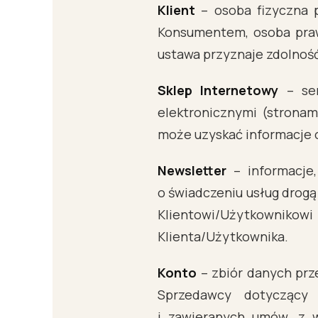
Klient
– osoba fizyczna 
Konsumentem, osoba prawn
ustawa przyznaje zdolnoś
Sklep Internetowy
– ser
elektronicznymi (stronam
może uzyskać informacje o
Newsletter
– informacje,
o świadczeniu usług drogą
Klientowi/Użytkownikowi
Klienta/Użytkownika.
Konto
– zbiór danych pr
Sprzedawcy dotyczący 
i zawieranych umów, z 