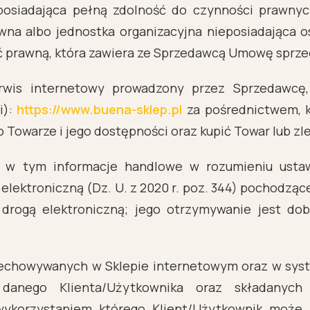
posiadająca pełną zdolność do czynności prawnyc
a albo jednostka organizacyjna nieposiadająca o
ć prawną, która zawiera ze Sprzedawcą Umowę sprze
wis internetowy prowadzony przez Sprzedawcę,
i):
https://www.buena-sklep.pl
za pośrednictwem, k
 Towarze i jego dostępności oraz kupić Towar lub zle
 w tym informacje handlowe w rozumieniu ustaw
 elektroniczną (Dz. U. z 2020 r. poz. 344) pochodz
 drogą elektroniczną; jego otrzymywanie jest d
zechowywanych w Sklepie internetowym oraz w sys
danego Klienta/Użytkownika oraz składanyc
wykorzystaniem którego Klient/Użytkownik może 