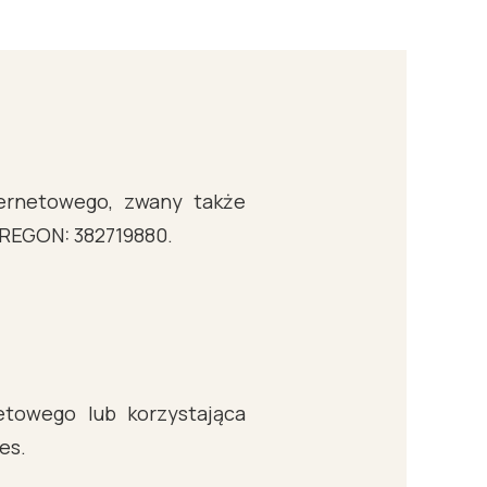
ernetowego, zwany także
, REGON: 382719880.
etowego lub korzystająca
es.