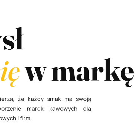
sł
ię
w markę
wierzą, że każdy smak ma swoją
tworzenie marek kawowych dla
wych i firm.